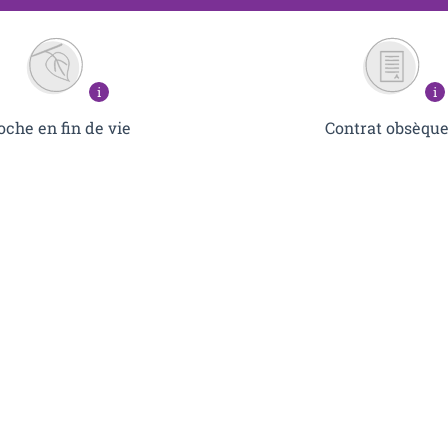
i
i
Contrat obsèqu
oche en fin de vie