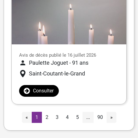
Avis de décès publié le 16 juillet 2026
Paulette Joguet
- 91 ans
Saint-Coutant-le-Grand
Consulter
«
1
2
3
4
5
...
90
»