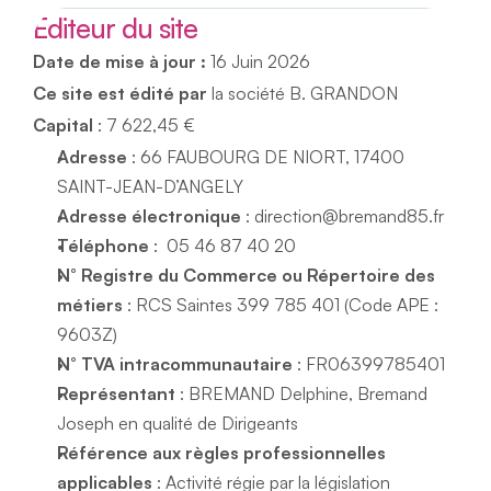
Editeur du site
Date de mise à jour :
 16 Juin 2026
Ce site est édité par
 la société B. GRANDON
Capital
 : 7 622,45 €
Adresse
 : 66 FAUBOURG DE NIORT, 17400 
SAINT-JEAN-D’ANGELY
Adresse électronique
 : direction@bremand85.fr
Téléphone
 :  05 46 87 40 20
N° Registre du Commerce ou Répertoire des 
métiers
 : RCS Saintes 399 785 401 (Code APE : 
9603Z)
N° TVA intracommunautaire
 : FR06399785401
Représentant
 : BREMAND Delphine, Bremand 
Joseph en qualité de Dirigeants
Référence aux règles professionnelles 
applicables
 : Activité régie par la législation 