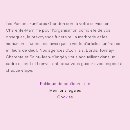
Avis de décès en ligne
Fleurs de deuil
Les Pompes Funèbres Grandon sont à votre service en 
Plaques personnalisées
Charente-Maritime pour l'organisation complète de vos 
obsèques, la prévoyance funéraire, la marbrerie et les 
monuments funéraires, ainsi que la vente d'articles funéraires 
et fleurs de deuil. Nos agences d'Échillais, Bords, Tonnay-
Charente et Saint-Jean-d'Angély vous accueillent dans un 
cadre discret et bienveillant, pour vous guider avec respect à 
chaque étape.
Politique de confidentialité
Mentions légales
Cookies