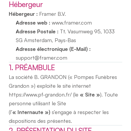
Hébergeur
Hébergeur :
 Framer B.V.
Adresse web :
 www.framer.com
Adresse Postale :
 Tt. Vasumweg 95, 1033 
SG Amsterdam, Pays-Bas
Adresse électronique (E-Mail) :
support
@framer.com
1. PRÉAMBULE
La société B. GRANDON (« Pompes Funèbres 
Grandon ») exploite le site internet 
https://www.pf-grandon.fr/ (le 
« Site »
). Toute 
personne utilisant le Site 
(l’
« Internaute ») 
s’engage à respecter les 
dispositions des présentes.
2. PRÉSENTATION DU SITE