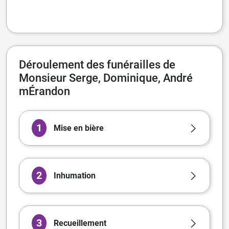
Déroulement des funérailles de
Monsieur Serge, Dominique, André
mÉrandon
1
Mise en bière
2
Inhumation
3
Recueillement