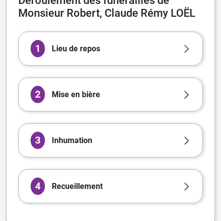
Déroulement des funérailles de
Monsieur Robert, Claude Rémy LOËL
1
Lieu de repos
2
Mise en bière
3
Inhumation
4
Recueillement