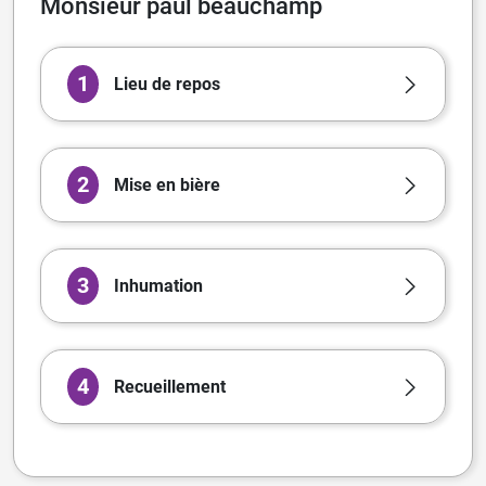
Monsieur paul beauchamp
1
Lieu de repos
2
Mise en bière
3
Inhumation
4
Recueillement