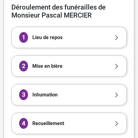
Déroulement des funérailles de
Monsieur Pascal MERCIER
1
Lieu de repos
2
Mise en bière
3
Inhumation
4
Recueillement