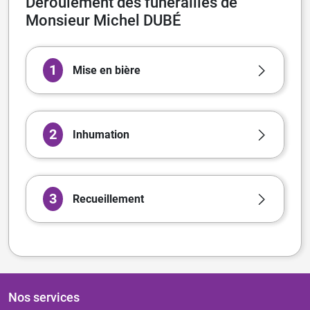
Déroulement des funérailles de
Monsieur Michel DUBÉ
1
Mise en bière
2
Inhumation
3
Recueillement
Nos services