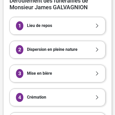
Déroulement des funérailles de
Monsieur James GALVAGNION
1
Lieu de repos
2
Dispersion en pleine nature
3
Mise en bière
4
Crémation