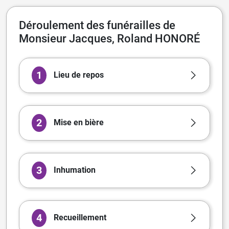
Déroulement des funérailles de
Monsieur Jacques, Roland HONORÉ
1
Lieu de repos
2
Mise en bière
3
Inhumation
4
Recueillement