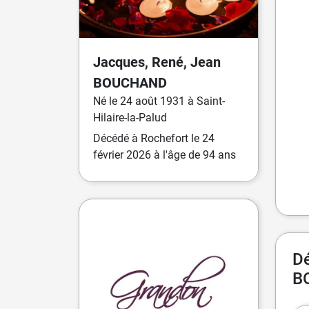
Jacques, René, Jean
BOUCHAND
Né
le
24 août 1931
à
Saint-
Hilaire-la-Palud
Décédé
à
Rochefort
le
24
février 2026
à l'âge de 94 ans
Dé
B