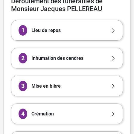
Déroulement des funérailles de
Monsieur Jacques PELLEREAU
1
Lieu de repos
2
Inhumation des cendres
3
Mise en bière
4
Crémation