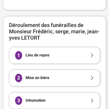
Déroulement des funérailles de
Monsieur Frédéric, serge, marie, jean-
yves LETORT
1
Lieu de repos
2
Mise en bière
3
Inhumation