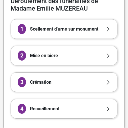
Déroulement des funérailles de
Madame Emilie MUZEREAU
1
Scellement d'urne sur monument
2
Mise en bière
3
Crémation
4
Recueillement