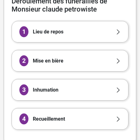
Déroulement des funérailles de
Monsieur claude petrowiste
1
Lieu de repos
2
Mise en bière
3
Inhumation
4
Recueillement