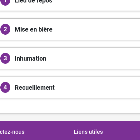
1
Lieu de repos
2
Mise en bière
3
Inhumation
4
Recueillement
ctez-nous
Liens utiles