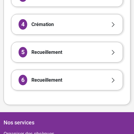
4
Crémation
5
Recueillement
6
Recueillement
Nos services
Organiser des obsèques