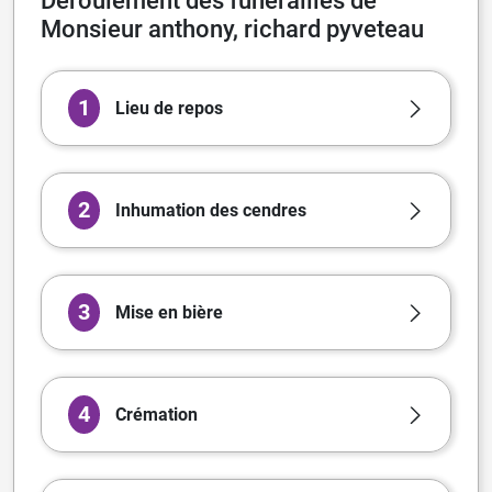
Déroulement des funérailles de
Monsieur anthony, richard pyveteau
1
Lieu de repos
2
Inhumation des cendres
3
Mise en bière
4
Crémation